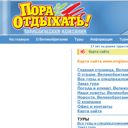
На главную
О Великобритании
Туры
Информация
Тури
17 лет на рынке турист
Карта сайта
Карта сайта www.england
Главная страница. Вели
О стране. Великобритан
Все туры и спецпредло
Заказ тура
Погода и климат. Велик
Наши советы. Великобр
Новости. Великобритан
О компании
Офис и контакты
Карта сайта
ТУРЫ
Все туры и спецпредложения
Заказ тура