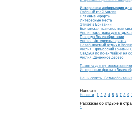
Интересная информация для
Озёрный край Англии
Пляжные курорты
Интересные места
Этикет в Британии
Британская транспортная сис
Англия как страна для отдыха
Природа Великобритании
Англия. Интересные факты
Незабываемый отдых в Велик
Англия. Приморский Гринвич. 
Свадьба по по-английски на о
Англия. Денежное дерево
Памятка для путешественнико
Интересные факты о Великоб
Наши советы. Великобритани
Новости
Новости
1
2
3
4
5
6
7
8
9
Рассказы об отдыхе в стр
1