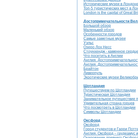
Исторические музеи в Лондон
Топ-5 туристических мест в Л
London is the capital of Great Bri
Достопримечательности Вел
Большой обзор
Маленький обзор
Особенности городов
Самые заметные музеи
Уэльс
Озеро Лох Несс
Стоунхендж - каменное сердц
Что посетить в Англии
Англия. Достопримечательнос
Англия. Достопримечательнос
Брайтон
Ливерпуль
Экзотические музеи Великобр
Шотландия
Путешествуем по Шотландии
Туристическая Шотландия
Занимательное путешествие 
Удивительная страна горцев
Что посмотреть в Шотландии
Символы Шотландии
Оксфорд
Оксфорд
Город студентов и Гарри Потт
Англия. Оксфорд – гаудеамус 
Очарование древнего Оксфор