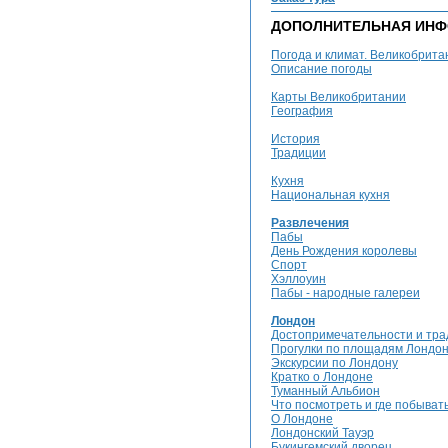
ДОПОЛНИТЕЛЬНАЯ ИН
Погода и климат. Великобрита
Описание погоды
Карты Великобритании
География
История
Традиции
Кухня
Национальная кухня
Развлечения
Пабы
День Рождения королевы
Cпорт
Хэллоуин
Пабы - народные галереи
Лондон
Достопримечательности и тр
Прогулки по площадям Лондо
Экскурсии по Лондону
Кратко о Лондоне
Туманный Альбион
Что посмотреть и где побыват
О Лондоне
Лондонский Тауэр
Букингемский дворец