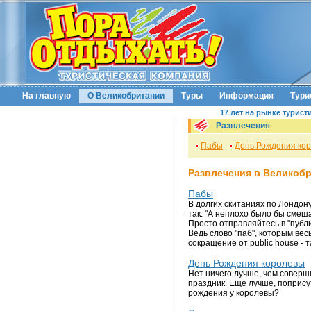
На главную
О Великобритании
Туры
Информация
Тури
17 лет на рынке турист
Развлечения
Пабы
День Рождения ко
Развлечения в Великоб
Пабы
В долгих скитаниях по Лондон
так: "А неплохо было бы смеша
Просто отправляйтесь в "публи
Ведь слово "паб", которым вес
сокращение от public house - 
День Рождения королевы
Нет ничего лучше, чем соверш
праздник. Ещё лучше, поприсут
рождения у королевы?