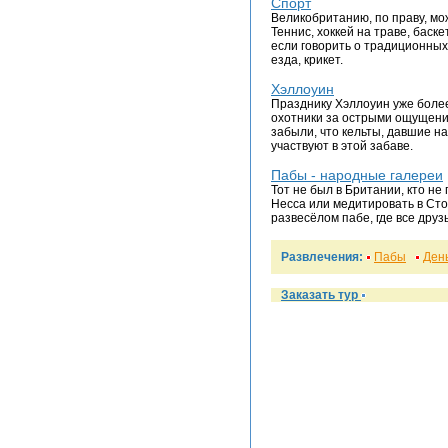
Cпорт
Великобританию, по праву, мо
Теннис, хоккей на траве, баск
если говорить о традиционных 
езда, крикет.
Хэллоуин
Празднику Хэллоуин уже более
охотники за острыми ощущения
забыли, что кельты, давшие на
участвуют в этой забаве.
Пабы - народные галереи
Тот не был в Британии, кто не
Несса или медитировать в Сто
развесёлом пабе, где все друз
Развлечения:
Пабы
Ден
Заказать тур