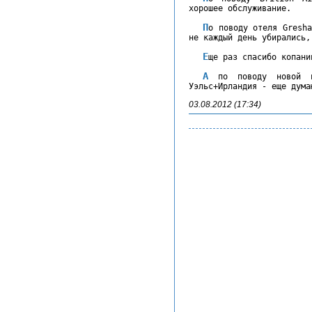
хорошее обслуживание.
По поводу отеля Gresham 3* - оценка "хорошо", не очень чисто и
не каждый день убирались,
Еще раз спасибо копан
А по поводу новой поездки по программе Англия-Шотландия-
Уэльс+Ирландия - еще дума
03.08.2012 (17:34)