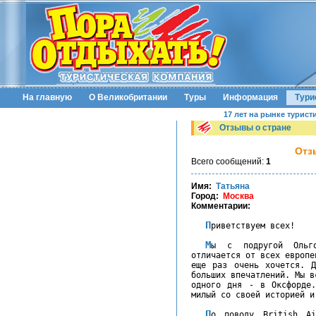
На главную
О Великобритании
Туры
Информация
Тури
17 лет на рынке турист
Отзывы о стране
Отз
Всего сообщений:
1
Имя:
Татьяна
Город:
Москва
Комментарии:
Приветствуем всех!
Мы с подругой Ольгой слетали в отпуск отлично! Лондон
отличается от всех европе
еще раз очень хочется. 
больших впечатлений. Мы в
одного дня - в Оксфорде.
милый со своей историей и
По поводу British Airways - отличный полет, без задержек,